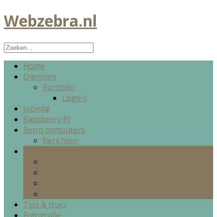
Webzebra.nl
Home
Diensten
Portfolio
Logo's
Joomla!
Raspberry PI
Retro computers
Berichten
Hardware
CPU
Randapparatuur
Opslagmedium
Geheugenmodule
Tips & trucs
Fotografie