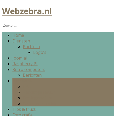
Webzebra.nl
Home
Diensten
Portfolio
Logo's
Joomla!
Raspberry PI
Retro computers
Berichten
Hardware
CPU
Randapparatuur
Opslagmedium
Geheugenmodule
Tips & trucs
Fotografie