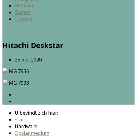
Webtools
Games
Contact
Hitachi Deskstar
25 mei 2020
U bevindt zich hier:
Start
Hardware
Opslagmedium