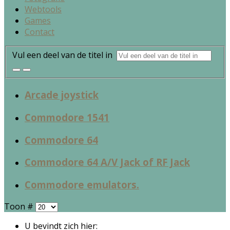
Webtools
Games
Contact
Vul een deel van de titel in
Arcade joystick
Commodore 1541
Commodore 64
Commodore 64 A/V Jack of RF Jack
Commodore emulators.
Toon #
U bevindt zich hier: