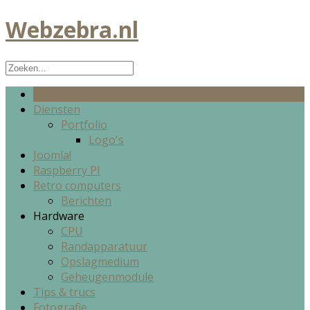
Webzebra.nl
Home
Diensten
Portfolio
Logo's
Joomla!
Raspberry PI
Retro computers
Berichten
Hardware
CPU
Randapparatuur
Opslagmedium
Geheugenmodule
Tips & trucs
Fotografie