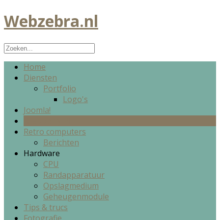
Webzebra.nl
Home
Diensten
Portfolio
Logo's
Joomla!
Raspberry PI
Retro computers
Berichten
Hardware
CPU
Randapparatuur
Opslagmedium
Geheugenmodule
Tips & trucs
Fotografie