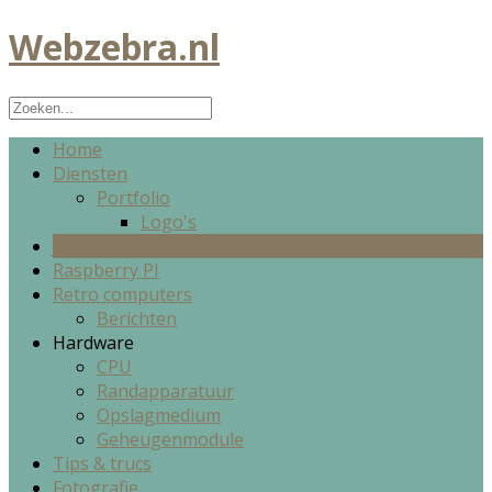
Webzebra.nl
Home
Diensten
Portfolio
Logo's
Joomla!
Raspberry PI
Retro computers
Berichten
Hardware
CPU
Randapparatuur
Opslagmedium
Geheugenmodule
Tips & trucs
Fotografie