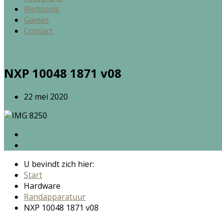
Webtools
Games
Contact
NXP 10048 1871 v08
22 mei 2020
U bevindt zich hier:
Start
Hardware
Randapparatuur
NXP 10048 1871 v08