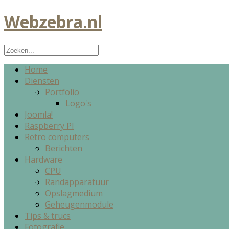
Webzebra.nl
Home
Diensten
Portfolio
Logo's
Joomla!
Raspberry PI
Retro computers
Berichten
Hardware
CPU
Randapparatuur
Opslagmedium
Geheugenmodule
Tips & trucs
Fotografie