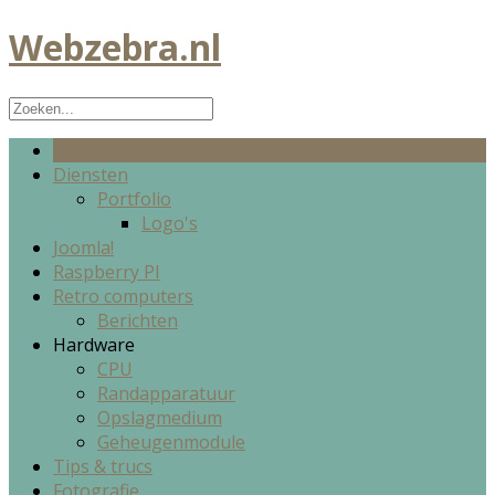
Webzebra.nl
Home
Diensten
Portfolio
Logo's
Joomla!
Raspberry PI
Retro computers
Berichten
Hardware
CPU
Randapparatuur
Opslagmedium
Geheugenmodule
Tips & trucs
Fotografie