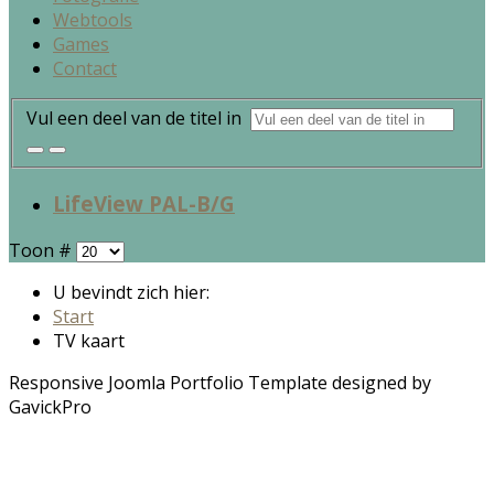
Webtools
Games
Contact
Vul een deel van de titel in
LifeView PAL-B/G
Toon #
U bevindt zich hier:
Start
TV kaart
Responsive Joomla Portfolio Template designed by
GavickPro