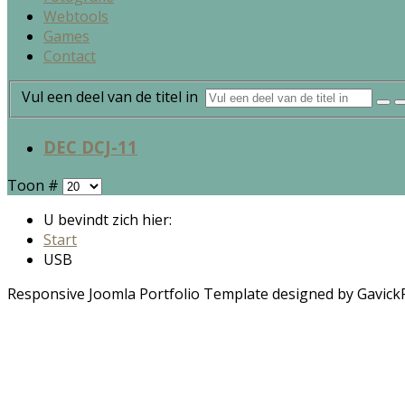
Webtools
Games
Contact
Vul een deel van de titel in
DEC DCJ-11
Toon #
U bevindt zich hier:
Start
USB
Responsive Joomla Portfolio Template designed by Gavick