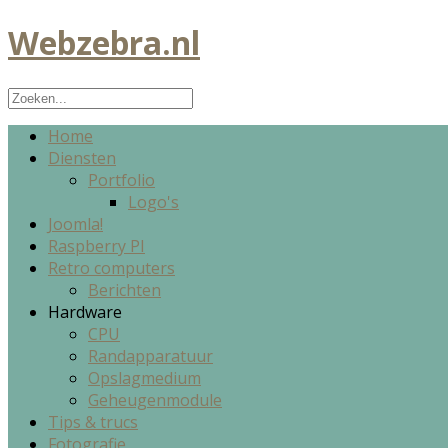
Webzebra.nl
Home
Diensten
Portfolio
Logo's
Joomla!
Raspberry PI
Retro computers
Berichten
Hardware
CPU
Randapparatuur
Opslagmedium
Geheugenmodule
Tips & trucs
Fotografie